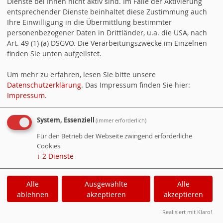
Dienste bei Ihnen nicht aktiv sind. Im Falle der Aktivierung
entsprechender Dienste beinhaltet diese Zustimmung auch
erneuerten Vorlage zu TOP 6 im RIS nun
Ihre Einwilligung in die Übermittlung bestimmter
eine Verschiebung auf die nächste Sitzung
personenbezogener Daten in Drittländer, u.a. die USA, nach
Art. 49 (1) (a) DSGVO. Die Verarbeitungszwecke im Einzelnen
vorgeschlagen
finden Sie unten aufgelistet.
27.1.16: wir hatten in einer der Sitzungen
Um mehr zu erfahren, lesen Sie bitte unsere
Datenschutzerklärung
. Das Impressum finden Sie hier:
darüber gesprochen, dass auch mit einer
Impressum
.
Grundschule gesprochen wird, die
System, Essenziell
(immer erforderlich)
zusammen mit einer KiTa auf einem
Für den Betrieb der Webseite zwingend erforderliche
Gelände betrieben wird.
Cookies
↓
2
Dienste
29.1.26: Die Beschlussvorlage wurde mit
Alle
Ausgewählte
Alle
Frau OBM Hoos so vorbereitet.
ablehnen
akzeptieren
akzeptieren
1.2.26: So ergab sich dann die Möglichkeit,
Realisiert mit Klaro!