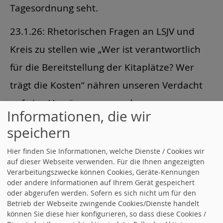
Tagesordnung seht.
23.1.26: Rhetorischen Fragen an LSJV und
Kreis zu stellen wie „Wer ist verantwortlich
für die Bereitstellung der Kitaplätze? Wer
trägt die Kosten“ nähren unseren Verdacht
auf eine Verzögerungs- und
Informationen, die wir
Verhinderungstaktik.
speichern
24.1.26: Der vorhandene Bau ist nicht
Hier finden Sie Informationen, welche Dienste / Cookies wir
mehr mit vernünftigen Kosten zu
auf dieser Webseite verwenden. Für die Ihnen angezeigten
Verarbeitungszwecke können Cookies, Geräte-Kennungen
renovieren. Der Kirche ist es egal, wo ein
oder andere Informationen auf Ihrem Gerät gespeichert
oder abgerufen werden. Sofern es sich nicht um für den
Neubau steht.
Betrieb der Webseite zwingende Cookies/Dienste handelt
können Sie diese hier konfigurieren, so dass diese Cookies /
27.1.26: wie … erwartet, wurde in der